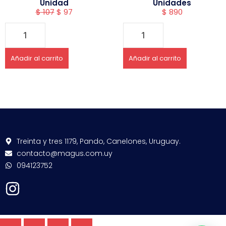
Unidad
Unidades
$
107
$
97
$
890
Añadir al carrito
Añadir al carrito
Treinta y tres 1179, Pando, Canelones, Uruguay.
contacto@magus.com.uy
094123752