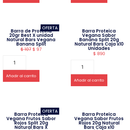
OFERTA
Barra de Proteina
Barra Proteica
20gr Best X unidad
Vegana Sabor
Natural Bars Vegana
Banana Split 20g
Banana Split
Natural Bars Caja x10
Unidades
$
107
$
97
$
890
Añadir al carrito
Añadir al carrito
OFERTA
Barra Proteica
Barra Proteica
Vegana Frutos Sabor
Vegana Sabor Frutos
Rojos Split 20g
Rojos 20g Natural
Natural Bars X
Bars Caja x10