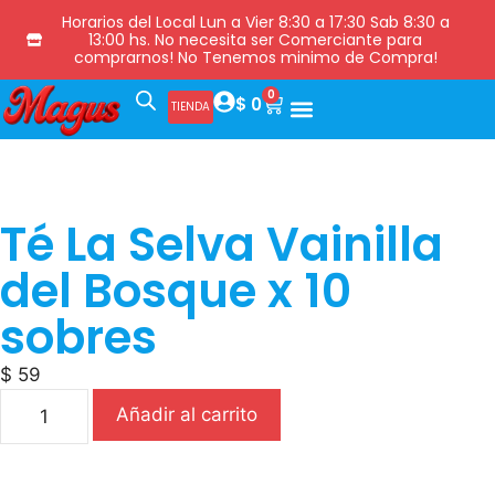
Horarios del Local Lun a Vier 8:30 a 17:30 Sab 8:30 a
13:00 hs. No necesita ser Comerciante para
comprarnos! No Tenemos minimo de Compra!
0
$
0
TIENDA
Té La Selva Vainilla
del Bosque x 10
sobres
$
59
Añadir al carrito