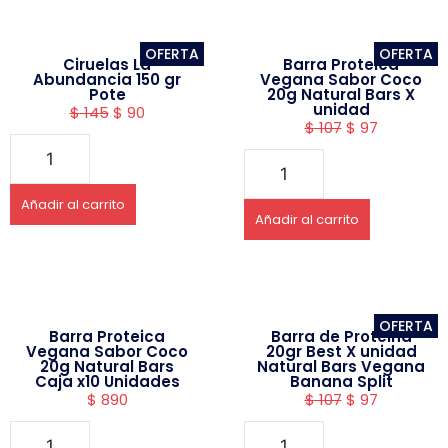
OFERTA
OFERTA
Ciruelas La
Barra Proteica
Abundancia 150 gr
Vegana Sabor Coco
Pote
20g Natural Bars X
unidad
$
145
$
90
$
107
$
97
Añadir al carrito
Añadir al carrito
OFERTA
Barra Proteica
Barra de Proteina
Vegana Sabor Coco
20gr Best X unidad
20g Natural Bars
Natural Bars Vegana
Caja x10 Unidades
Banana Split
$
890
$
107
$
97