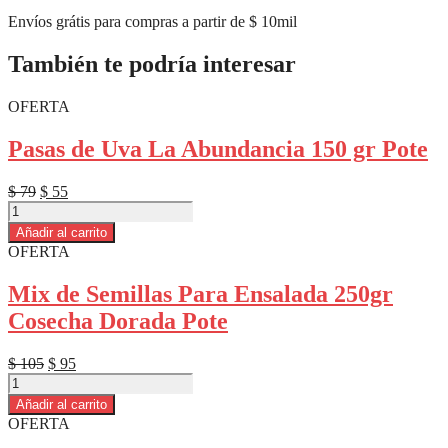
Envíos grátis para compras a partir de $ 10mil
También te podría interesar
OFERTA
Pasas de Uva La Abundancia 150 gr Pote
El
El
$
79
$
55
Pasas
precio
precio
de
original
actual
Añadir al carrito
Uva
era:
es:
OFERTA
La
$ 79.
$ 55.
Abundancia
Mix de Semillas Para Ensalada 250gr
150
Cosecha Dorada Pote
gr
Pote
cantidad
El
El
$
105
$
95
Mix
precio
precio
de
original
actual
Añadir al carrito
Semillas
era:
es:
OFERTA
Para
$ 105.
$ 95.