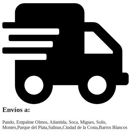
Cedrón
x
10
sobres
cantidad
Envíos a:
Pando, Empalme Olmos, Atlantida, Soca, Migues, Solis,
Montes,Parque del Plata,Salinas,Ciudad de la Costa,Barros Blancos