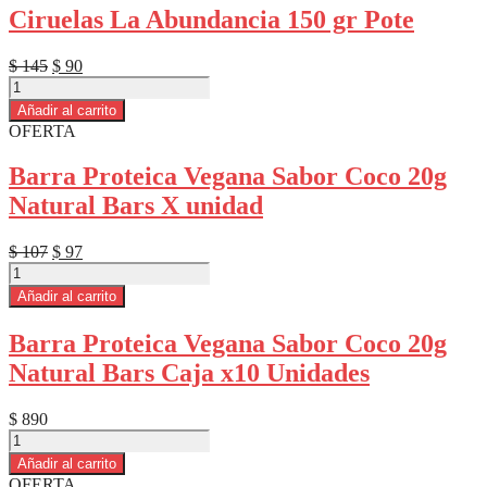
Ensalada
Ciruelas La Abundancia 150 gr Pote
250gr
Cosecha
Dorada
El
El
$
145
$
90
Pote
Ciruelas
precio
precio
cantidad
La
original
actual
Añadir al carrito
Abundancia
era:
es:
OFERTA
150
$ 145.
$ 90.
gr
Barra Proteica Vegana Sabor Coco 20g
Pote
Natural Bars X unidad
cantidad
El
El
$
107
$
97
Barra
precio
precio
Proteica
original
actual
Añadir al carrito
Vegana
era:
es:
Sabor
$ 107.
$ 97.
Barra Proteica Vegana Sabor Coco 20g
Coco
Natural Bars Caja x10 Unidades
20g
Natural
Bars
$
890
X
Barra
unidad
Proteica
Añadir al carrito
cantidad
Vegana
OFERTA