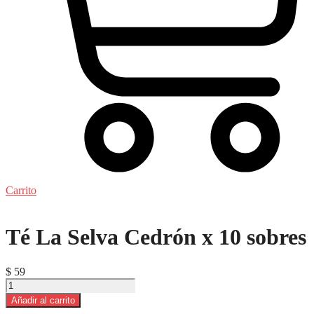
Carrito
Té La Selva Cedrón x 10 sobres
$
59
Té
La
Añadir al carrito
Selva