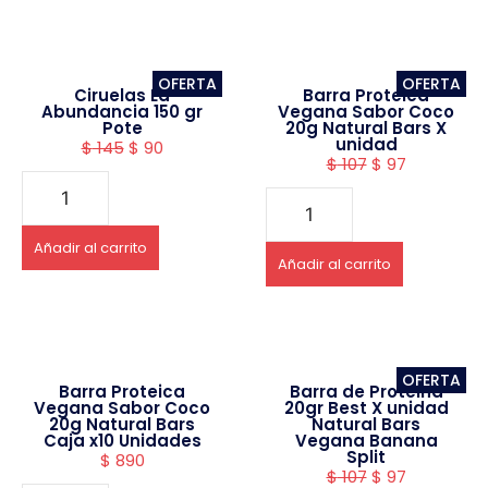
OFERTA
OFERTA
Ciruelas La
Barra Proteica
Abundancia 150 gr
Vegana Sabor Coco
Pote
20g Natural Bars X
unidad
$
145
$
90
$
107
$
97
Añadir al carrito
Añadir al carrito
OFERTA
Barra Proteica
Barra de Proteina
Vegana Sabor Coco
20gr Best X unidad
20g Natural Bars
Natural Bars
Caja x10 Unidades
Vegana Banana
Split
$
890
$
107
$
97