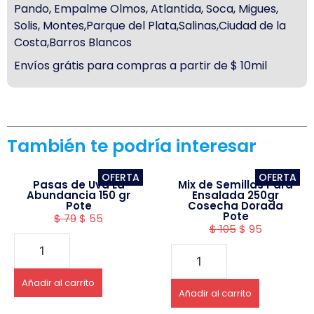
Pando, Empalme Olmos, Atlantida, Soca, Migues,
Solis, Montes,Parque del Plata,Salinas,Ciudad de la
Costa,Barros Blancos
Envíos grátis para compras a partir de $ 10mil
También te podría interesar
OFERTA
OFERTA
Pasas de Uva La
Mix de Semillas Para
Abundancia 150 gr
Ensalada 250gr
Pote
Cosecha Dorada
Pote
$
79
$
55
$
105
$
95
Añadir al carrito
Añadir al carrito