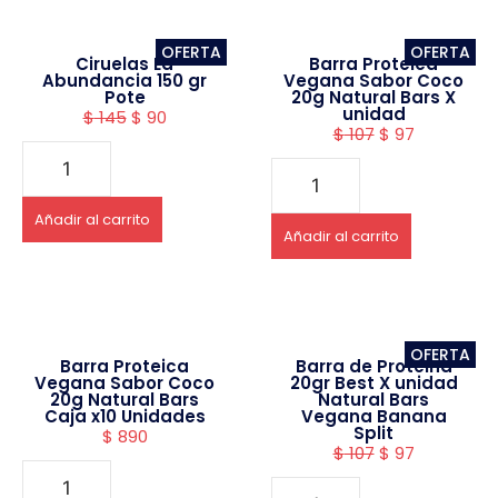
OFERTA
OFERTA
Ciruelas La
Barra Proteica
Abundancia 150 gr
Vegana Sabor Coco
Pote
20g Natural Bars X
unidad
$
145
$
90
$
107
$
97
Añadir al carrito
Añadir al carrito
OFERTA
Barra Proteica
Barra de Proteina
Vegana Sabor Coco
20gr Best X unidad
20g Natural Bars
Natural Bars
Caja x10 Unidades
Vegana Banana
Split
$
890
$
107
$
97