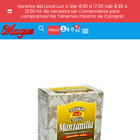
Horarios del Local Lun a Vier 8:30 a 17:30 Sab 8:30 a
13:00 hs. No necesita ser Comerciante para
comprarnos! No Tenemos minimo de Compra!
0
$
0
TIENDA