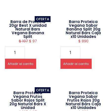
OFERTA
Barra de Proteina
Barra Proteica
20gr Best X unidad
Vegana Sabor
Natural Bars
Banana Split 20g
Vegana Banana
Natural Bars Caja
Split
x10 Unidades
$
107
$
97
$
890
Añadir al carrito
Añadir al carrito
OFERTA
Barra Proteica
Barra Proteica
Vegana Frutos
Vegana Sabor
Sabor Rojos Split
Frutos Rojos 20g
20g Natural Bars X
Natural Bars Caja
Unidad
x10 Unidades