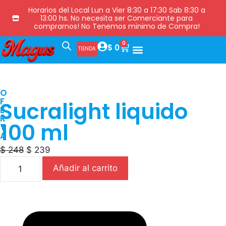
Horarios del Local Lun a Vier 8:30 a 17:30 Sab 8:30 a
13:00 hs. No necesita ser Comerciante para
comprarnos! No Tenemos minimo de Compra!
0
$
0
TIENDA
O
F
Sucralight liquido
E
R
100 ml
T
A
$
248
$
239
Añadir al carrito