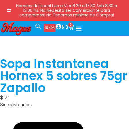
Horarios del Local Lun a Vier 8:30 a 17:30 Sab 8:30 a
13:00 hs. No necesita ser Comerciante para
comprarnos! No Tenemos minimo de Compra!
0
$
0
TIENDA
Sopa Instantanea
Hornex 5 sobres 75gr
Zapallo
$
71
Sin existencias