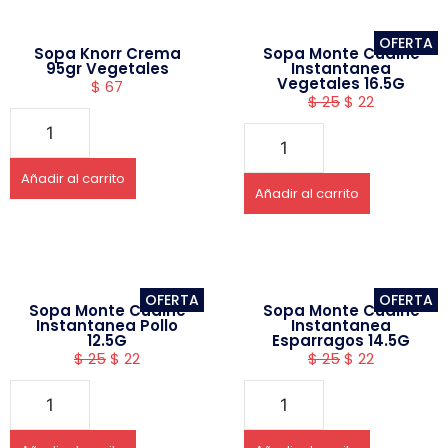
OFERTA
Sopa Knorr Crema
Sopa Monte Cudine
95gr Vegetales
Instantanea
Vegetales 16.5G
$
67
$
25
$
22
Añadir al carrito
Añadir al carrito
OFERTA
OFERTA
Sopa Monte Cudine
Sopa Monte Cudine
Instantanea Pollo
Instantanea
12.5G
Esparragos 14.5G
$
25
$
22
$
25
$
22