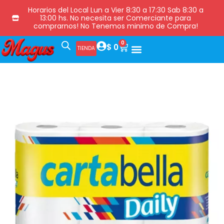
Horarios del Local Lun a Vier 8:30 a 17:30 Sab 8:30 a
13:00 hs. No necesita ser Comerciante para
comprarnos! No Tenemos minimo de Compra!
0
$
0
TIENDA