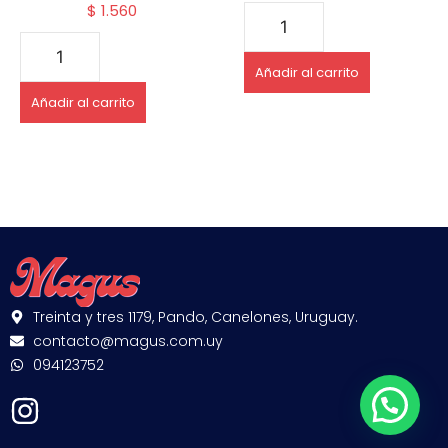
$
1.560
Añadir al carrito
Añadir al carrito
Treinta y tres 1179, Pando, Canelones, Uruguay.
contacto@magus.com.uy
094123752