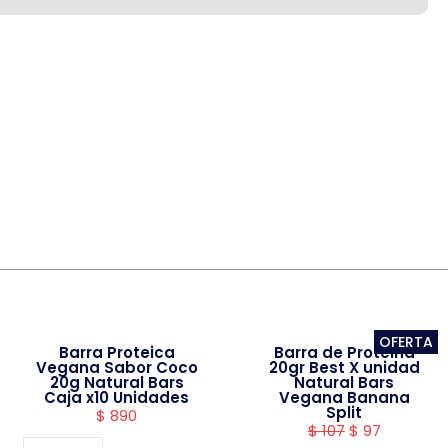
OFERTA
Barra Proteica
Barra de Proteina
Vegana Sabor Coco
20gr Best X unidad
20g Natural Bars
Natural Bars
Caja x10 Unidades
Vegana Banana
Split
$
890
$
107
$
97