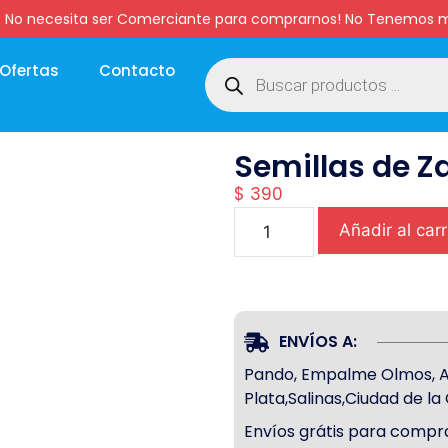
:00 hs. No necesita ser Comerciante para comprarnos! No Tenemo
Ofertas
Contacto
Semillas de Za
$
390
Añadir al carr
ENVÍOS A:
Pando, Empalme Olmos, Atl
Plata,Salinas,Ciudad de l
Envíos grátis para compra