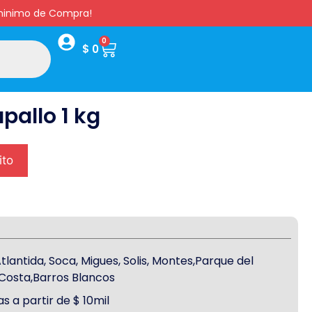
s minimo de Compra!
0
$
0
pallo 1 kg
ito
antida, Soca, Migues, Solis, Montes,Parque del
a Costa,Barros Blancos
s a partir de $ 10mil