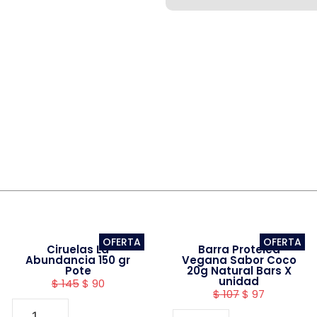
OFERTA
OFERTA
Ciruelas La
Barra Proteica
Abundancia 150 gr
Vegana Sabor Coco
Pote
20g Natural Bars X
unidad
$
145
$
90
$
107
$
97