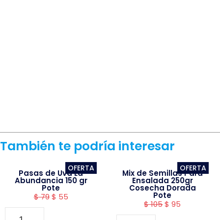
También te podría interesar
OFERTA
OFERTA
Pasas de Uva La
Mix de Semillas Para
Abundancia 150 gr
Ensalada 250gr
Pote
Cosecha Dorada
Pote
$
79
$
55
$
105
$
95