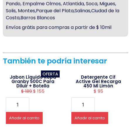
Pando, Empalme Olmos, Atlantida, Soca, Migues,
Solis, Montes,Parque del Plata,Salinas,Ciudad de la
Costa,Barros Blancos
Envíos grátis para compras a partir de $ 10mil
También te podría interesar
OFERTA
Jabon Líquido Ropa
Detergente Cif
Granby 500C Para
Active Gel Recarga
Diluir + Botella
450 Ml Limón
$
189
$
155
$
95
Añadir al carrito
Añadir al carrito