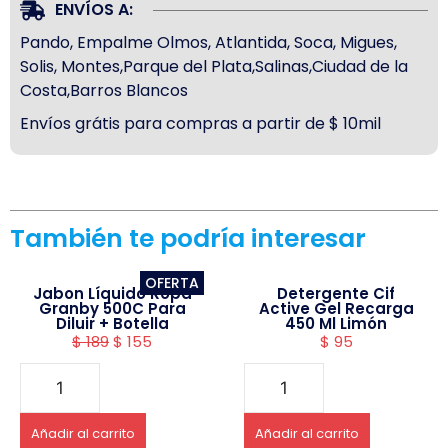
ENVÍOS A:
Pando, Empalme Olmos, Atlantida, Soca, Migues,
Solis, Montes,Parque del Plata,Salinas,Ciudad de la
Costa,Barros Blancos
Envíos grátis para compras a partir de $ 10mil
También te podría interesar
OFERTA
Jabon Líquido Ropa
Detergente Cif
Granby 500C Para
Active Gel Recarga
Diluir + Botella
450 Ml Limón
$
189
$
155
$
95
Añadir al carrito
Añadir al carrito