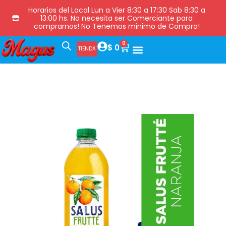
Horarios del Local Lun a Vier 8:30 a 17:30 Sab 8:30 a
13:00 hs. No necesita ser Comerciante para
comprarnos! No Tenemos minimo de Compra!
0
$
0
TIENDA