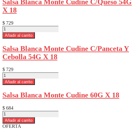
Salsa Blanca Monte Cudine C/Queso 54G
cantidad
X 18
$
729
Salsa
Blanca
Añadir al carrito
Monte
Cudine
Salsa Blanca Monte Cudine C/Panceta Y
C/Queso
Cebolla 54G X 18
54G
X
18
$
729
cantidad
Salsa
Blanca
Añadir al carrito
Monte
Cudine
Salsa Blanca Monte Cudine 60G X 18
C/Panceta
Y
Cebolla
$
684
54G
Salsa
X
Blanca
Añadir al carrito
18
Monte
OFERTA
cantidad
Cudine
60G