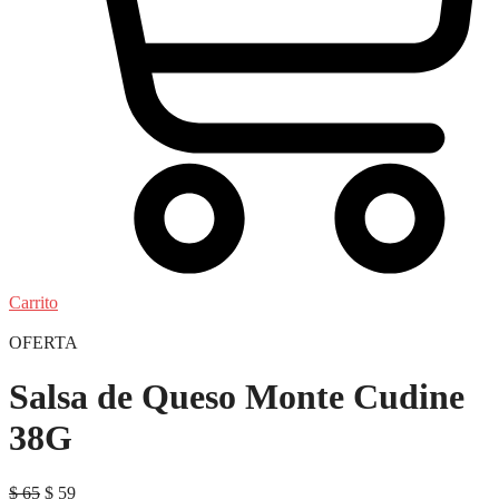
Carrito
OFERTA
Salsa de Queso Monte Cudine
38G
El
El
$
65
$
59