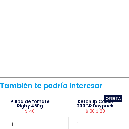
También te podría interesar
OFERTA
Pulpa de tomate
Ketchup Cololo
Rigby 450g
200GR Doypack
$
40
$
30
$
23