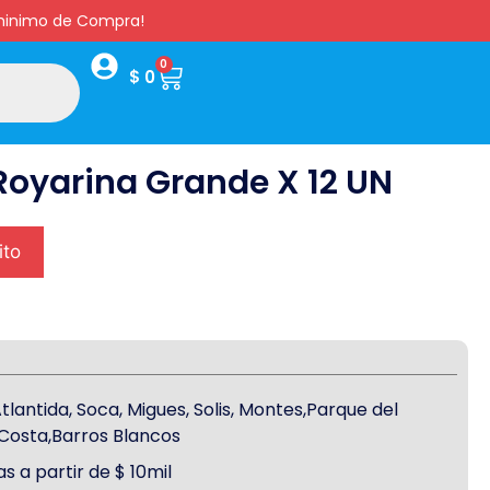
s minimo de Compra!
0
$
0
Royarina Grande X 12 UN
ito
antida, Soca, Migues, Solis, Montes,Parque del
a Costa,Barros Blancos
s a partir de $ 10mil