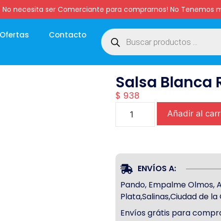
:00 hs. No necesita ser Comerciante para comprarnos! No Tenemo
Ofertas
Contacto
Salsa Blanca 
$
938
Añadir al carr
ENVÍOS A:
Pando, Empalme Olmos, Atl
Plata,Salinas,Ciudad de l
Envíos grátis para compra