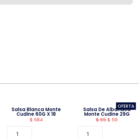
OFERTA
Salsa Blanca Monte
Salsa De Albahaca
Cudine 60G X 18
Monte Cudine 29G
$
684
$
65
$
59