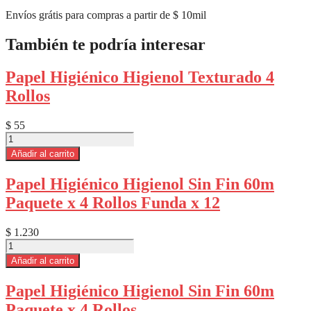
Envíos grátis para compras a partir de $ 10mil
También te podría interesar
Papel Higiénico Higienol Texturado 4
Rollos
$
55
Papel
Higiénico
Añadir al carrito
Higienol
Texturado
Papel Higiénico Higienol Sin Fin 60m
4
Paquete x 4 Rollos Funda x 12
Rollos
cantidad
$
1.230
Papel
Higiénico
Añadir al carrito
Higienol
Sin
Papel Higiénico Higienol Sin Fin 60m
Fin
Paquete x 4 Rollos
60m