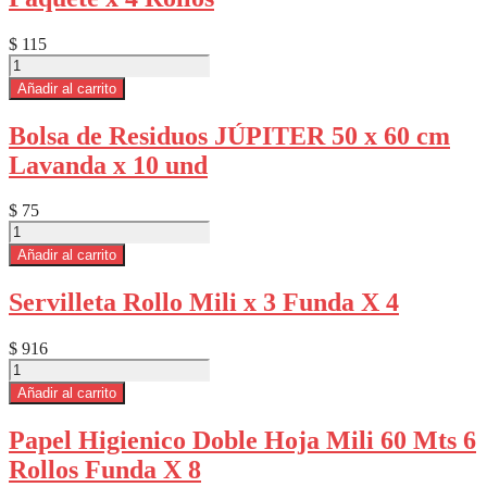
Paquete
x
$
115
4
Papel
Rollos
Higiénico
Añadir al carrito
Funda
Higienol
x
Sin
12
Bolsa de Residuos JÚPITER 50 x 60 cm
Fin
cantidad
Lavanda x 10 und
60m
Paquete
x
$
75
4
Bolsa
Rollos
de
Añadir al carrito
cantidad
Residuos
JÚPITER
Servilleta Rollo Mili x 3 Funda X 4
50
x
60
$
916
cm
Servilleta
Lavanda
Rollo
Añadir al carrito
x
Mili
10
x
Papel Higienico Doble Hoja Mili 60 Mts 6
und
3
cantidad
Rollos Funda X 8
Funda
X