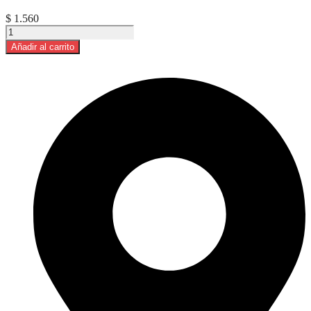
4
$
1.560
cantidad
Papel
Higienico
Añadir al carrito
Doble
Hoja
Mili
60
Mts
6
Rollos
Funda
X
8
cantidad