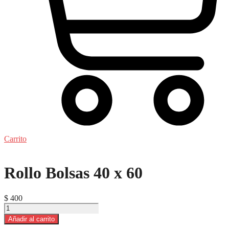
Carrito
Rollo Bolsas 40 x 60
$
400
Rollo
Bolsas
Añadir al carrito
40