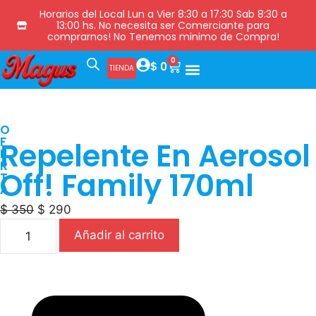
Horarios del Local Lun a Vier 8:30 a 17:30 Sab 8:30 a
13:00 hs. No necesita ser Comerciante para
comprarnos! No Tenemos minimo de Compra!
0
$
0
TIENDA
O
F
Repelente En Aerosol
E
R
Off! Family 170ml
T
A
$
350
$
290
Añadir al carrito