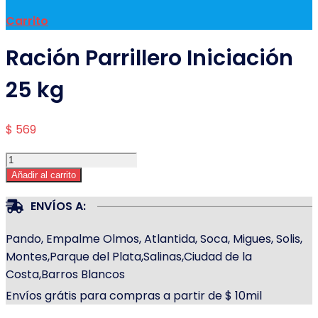
Carrito
Ración Parrillero Iniciación
25 kg
$
569
Ración
Parrillero
Añadir al carrito
Iniciación
25
ENVÍOS A:
kg
cantidad
Pando, Empalme Olmos, Atlantida, Soca, Migues, Solis,
Montes,Parque del Plata,Salinas,Ciudad de la
Costa,Barros Blancos
Envíos grátis para compras a partir de $ 10mil