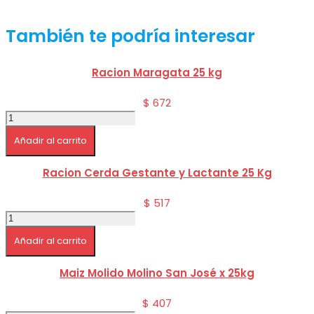
También te podría interesar
Racion Maragata 25 kg
$
672
Racion
Maragata
Añadir al carrito
25
kg
cantidad
Racion Cerda Gestante y Lactante 25 Kg
$
517
Racion
Cerda
Añadir al carrito
Gestante
y
Lactante
Maiz Molido Molino San José x 25kg
25
Kg
$
407
cantidad