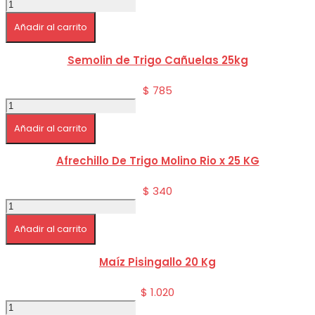
Maiz
Molido
Añadir al carrito
Molino
San
José
Semolin de Trigo Cañuelas 25kg
x
25kg
$
785
cantidad
Semolin
de
Añadir al carrito
Trigo
Cañuelas
25kg
Afrechillo De Trigo Molino Rio x 25 KG
cantidad
$
340
Afrechillo
De
Añadir al carrito
Trigo
Molino
Rio
Maíz Pisingallo 20 Kg
x
25
$
1.020
KG
Maíz
cantidad