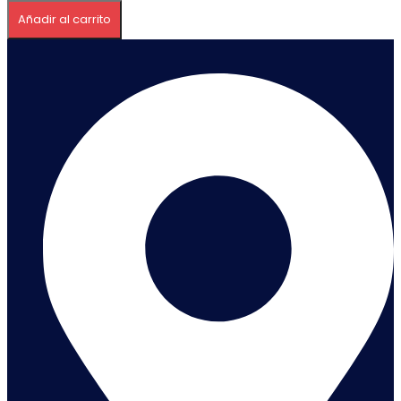
Pisingallo
Añadir al carrito
20
Kg
cantidad