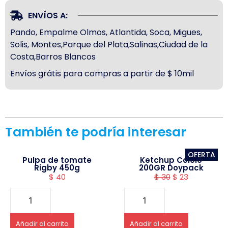
ENVÍOS A:
Pando, Empalme Olmos, Atlantida, Soca, Migues,
Solis, Montes,Parque del Plata,Salinas,Ciudad de la
Costa,Barros Blancos
Envíos grátis para compras a partir de $ 10mil
También te podría interesar
OFERTA
Pulpa de tomate
Ketchup Cololo
Rigby 450g
200GR Doypack
$
40
$
30
$
23
Añadir al carrito
Añadir al carrito