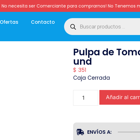
:00 hs. No necesita ser Comerciante para comprarnos! No Tenemo
Ofertas
Contacto
Pulpa de Toma
und
$
351
Caja Cerrada
Añadir al carr
ENVÍOS A: