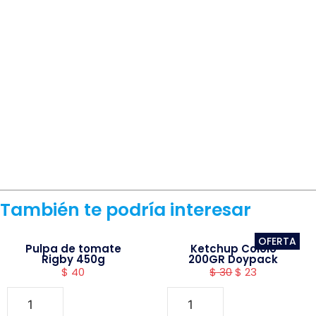
También te podría interesar
OFERTA
Pulpa de tomate
Ketchup Cololo
Rigby 450g
200GR Doypack
$
40
$
30
$
23