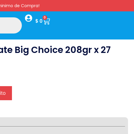
s minimo de Compra!
0
$
0
te Big Choice 208gr x 27
ito