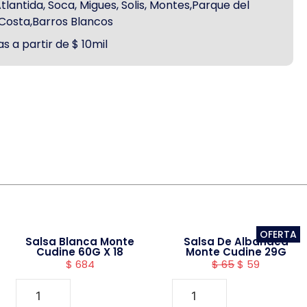
antida, Soca, Migues, Solis, Montes,Parque del
a Costa,Barros Blancos
s a partir de $ 10mil
OFERTA
Salsa Blanca Monte
Salsa De Albahaca
Cudine 60G X 18
Monte Cudine 29G
$
684
$
65
$
59