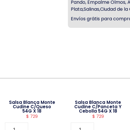
Pando, Empalme Olmos, Atl
Plata,Salinas,Ciudad de l
Envíos grátis para compra
Salsa Blanca Monte
Salsa Blanca Monte
Cudine C/Queso
Cudine C/Panceta Y
54G X 18
Cebolla 54G X 18
$
729
$
729