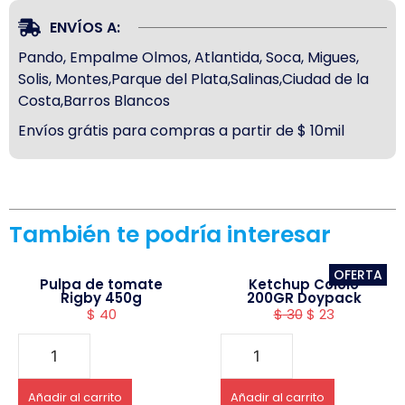
ENVÍOS A:
Pando, Empalme Olmos, Atlantida, Soca, Migues,
Solis, Montes,Parque del Plata,Salinas,Ciudad de la
Costa,Barros Blancos
Envíos grátis para compras a partir de $ 10mil
También te podría interesar
OFERTA
Pulpa de tomate
Ketchup Cololo
Rigby 450g
200GR Doypack
$
40
$
30
$
23
Añadir al carrito
Añadir al carrito