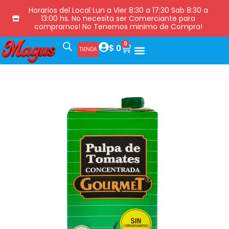
Horarios del Local Lun a Vier 8:30 a 17:30 Sab 8:30 a
13:00 hs. No necesita ser Comerciante para
comprarnos! No Tenemos minimo de Compra!
0
$
0
TIENDA