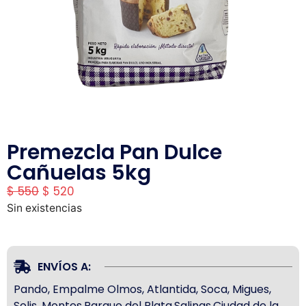
Premezcla Pan Dulce
Cañuelas 5kg
$
550
$
520
Sin existencias
ENVÍOS A:
Pando, Empalme Olmos, Atlantida, Soca, Migues,
Solis, Montes,Parque del Plata,Salinas,Ciudad de la