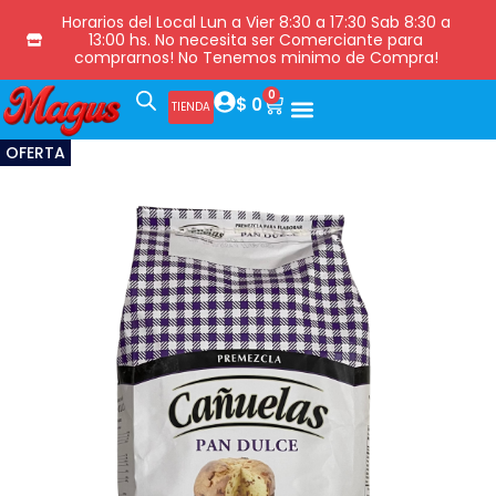
Horarios del Local Lun a Vier 8:30 a 17:30 Sab 8:30 a
13:00 hs. No necesita ser Comerciante para
comprarnos! No Tenemos minimo de Compra!
0
$
0
TIENDA
OFERTA