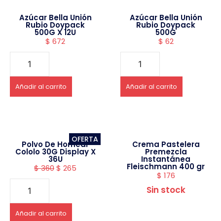
Azúcar Bella Unión
Azúcar Bella Unión
Rubio Doypack
Rubio Doypack
500G X 12U
500G
$
672
$
62
Añadir al carrito
Añadir al carrito
OFERTA
Polvo De Hornear
Crema Pastelera
Cololo 30G Display X
Premezcla
36U
Instantánea
Fleischmann 400 gr
$
360
$
265
$
176
Sin stock
Añadir al carrito