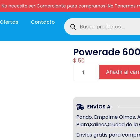
:00 hs. No necesita ser Comerciante para comprarnos! No Tenemo
Ofertas
Contacto
Powerade 600
$
50
Añadir al carr
ENVÍOS A:
Pando, Empalme Olmos, Atl
Plata,Salinas,Ciudad de l
Envíos grátis para compra