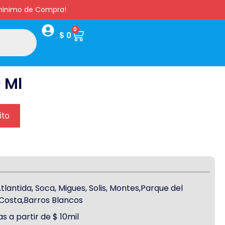
s minimo de Compra!
0
$
0
 Ml
ito
antida, Soca, Migues, Solis, Montes,Parque del
a Costa,Barros Blancos
s a partir de $ 10mil