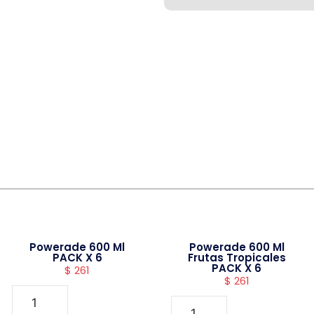
Powerade 600 Ml
Powerade 600 Ml
PACK X 6
Frutas Tropicales
PACK X 6
$
261
$
261