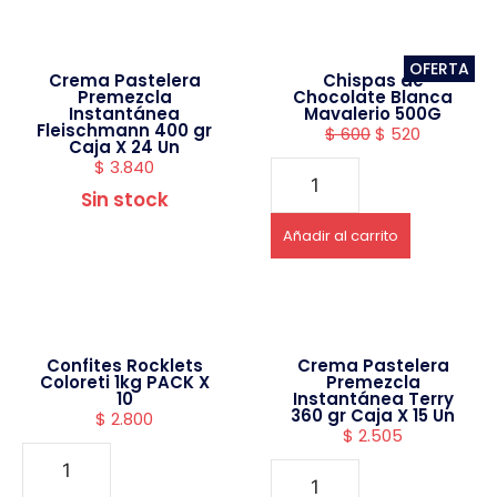
OFERTA
Crema Pastelera
Chispas de
Premezcla
Chocolate Blanca
Instantánea
Mavalerio 500G
Fleischmann 400 gr
$
600
$
520
Caja X 24 Un
$
3.840
Sin stock
Añadir al carrito
Confites Rocklets
Crema Pastelera
Coloreti 1kg PACK X
Premezcla
10
Instantánea Terry
360 gr Caja X 15 Un
$
2.800
$
2.505