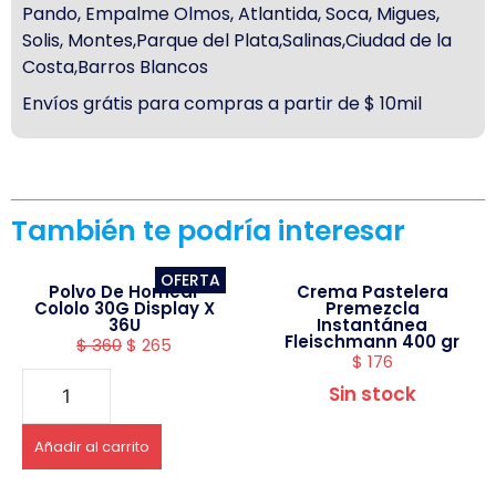
Pando, Empalme Olmos, Atlantida, Soca, Migues,
Solis, Montes,Parque del Plata,Salinas,Ciudad de la
Costa,Barros Blancos
Envíos grátis para compras a partir de $ 10mil
También te podría interesar
OFERTA
Polvo De Hornear
Crema Pastelera
Cololo 30G Display X
Premezcla
36U
Instantánea
Fleischmann 400 gr
$
360
$
265
$
176
Sin stock
Añadir al carrito