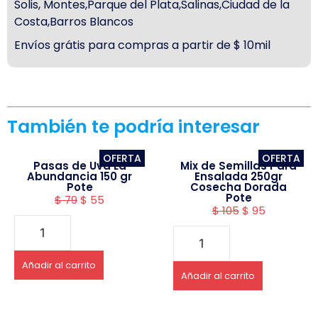
Solis, Montes,Parque del Plata,Salinas,Ciudad de la
Costa,Barros Blancos
Envíos grátis para compras a partir de $ 10mil
También te podría interesar
OFERTA
OFERTA
Pasas de Uva La
Mix de Semillas Para
Abundancia 150 gr
Ensalada 250gr
Pote
Cosecha Dorada
Pote
$
79
$
55
$
105
$
95
Añadir al carrito
Añadir al carrito