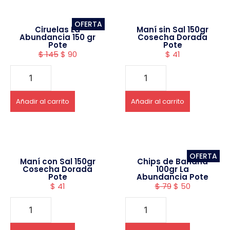
OFERTA
Ciruelas La
Maní sin Sal 150gr
Abundancia 150 gr
Cosecha Dorada
Pote
Pote
$
145
$
90
$
41
Añadir al carrito
Añadir al carrito
OFERTA
Maní con Sal 150gr
Chips de Banana
Cosecha Dorada
100gr La
Pote
Abundancia Pote
$
41
$
79
$
50