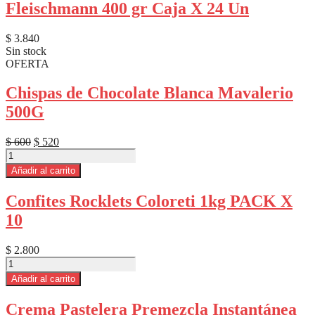
Fleischmann 400 gr Caja X 24 Un
$
3.840
Sin stock
OFERTA
Chispas de Chocolate Blanca Mavalerio
500G
El
El
$
600
$
520
Chispas
precio
precio
de
original
actual
Añadir al carrito
Chocolate
era:
es:
Blanca
$ 600.
$ 520.
Confites Rocklets Coloreti 1kg PACK X
Mavalerio
10
500G
cantidad
$
2.800
Confites
Rocklets
Añadir al carrito
Coloreti
1kg
Crema Pastelera Premezcla Instantánea
PACK