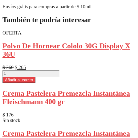
Envíos grátis para compras a partir de $ 10mil
También te podría interesar
OFERTA
Polvo De Hornear Cololo 30G Display X
36U
El
El
$
360
$
265
Polvo
precio
precio
De
original
actual
Añadir al carrito
Hornear
era:
es:
Cololo
$ 360.
$ 265.
Crema Pastelera Premezcla Instantánea
30G
Fleischmann 400 gr
Display
X
36U
$
176
cantidad
Sin stock
Crema Pastelera Premezcla Instantánea