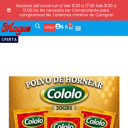
Horarios del Local Lun a Vier 8:30 a 17:30 Sab 8:30 a
13:00 hs. No necesita ser Comerciante para
comprarnos! No Tenemos minimo de Compra!
0
$
0
TIENDA
OFERTA