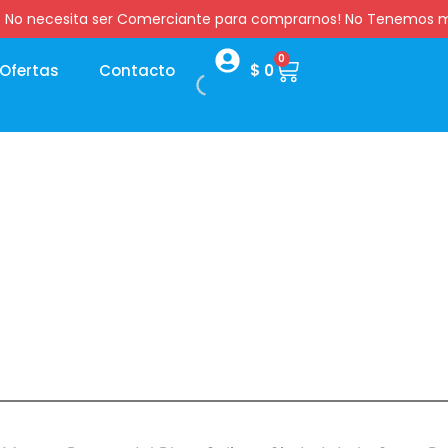
:00 hs. No necesita ser Comerciante para comprarnos! No Tenemo
0
Ofertas
Contacto
$
0