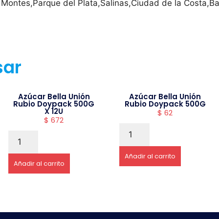
 Montes,Parque del Plata,Salinas,Ciudad de la Costa,Ba
sar
Azúcar Bella Unión
Azúcar Bella Unión
Rubio Doypack 500G
Rubio Doypack 500G
X 12U
$
62
$
672
Añadir al carrito
Añadir al carrito