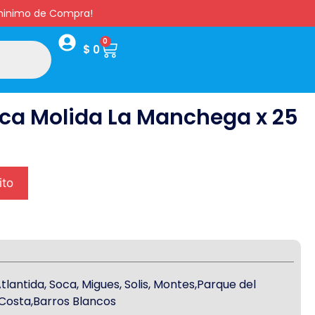
s minimo de Compra!
0
$
0
ca Molida La Manchega x 25
ito
antida, Soca, Migues, Solis, Montes,Parque del
a Costa,Barros Blancos