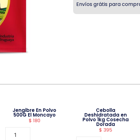
Envíos grátis para compra
Jengibre En Polvo
Cebolla
500G El Moncayo
Deshidratada en
Polvo 1kg Cosecha
$
180
Dorada
$
395