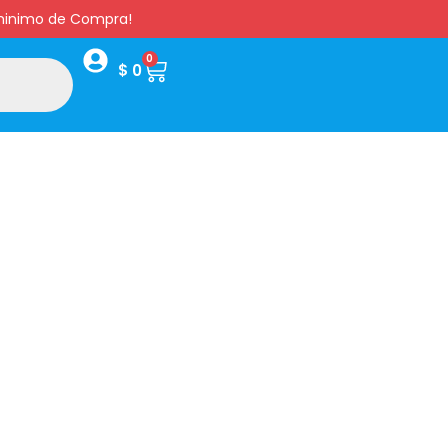
s minimo de Compra!
0
$
0