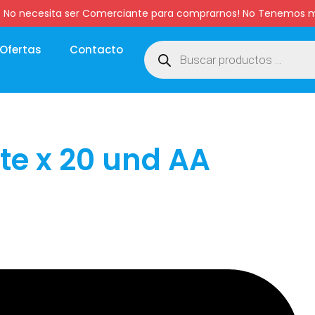
:00 hs. No necesita ser Comerciante para comprarnos! No Tenemo
Ofertas
Contacto
te x 20 und AA