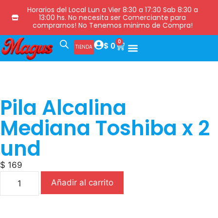
Horarios del Local Lun a Vier 8:30 a 17:30 Sab 8:30 a
13:00 hs. No necesita ser Comerciante para
comprarnos! No Tenemos minimo de Compra!
0
$
0
TIENDA
Pila Alcalina
Mediana Toshiba x 2
und
$
169
Añadir al carrito