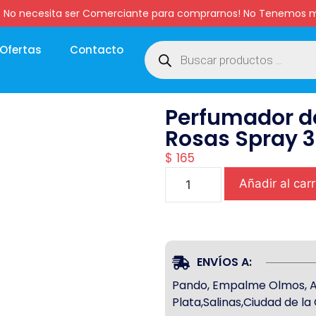
:00 hs. No necesita ser Comerciante para comprarnos! No Tenemo
Ofertas
Contacto
Perfumador d
Rosas Spray 
$
165
Añadir al carr
ENVÍOS A:
Pando, Empalme Olmos, Atl
Plata,Salinas,Ciudad de l