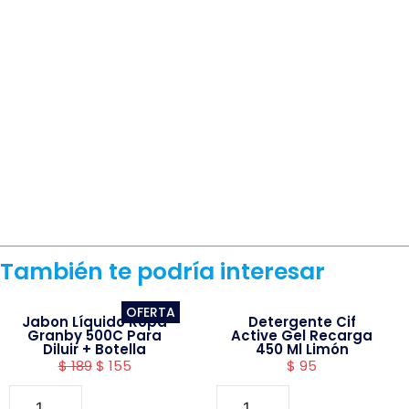
También te podría interesar
OFERTA
Jabon Líquido Ropa
Detergente Cif
Granby 500C Para
Active Gel Recarga
Diluir + Botella
450 Ml Limón
$
189
$
155
$
95