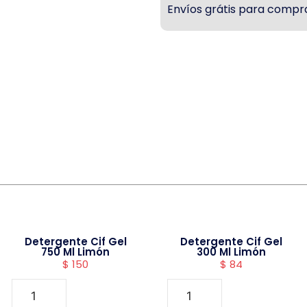
Envíos grátis para compra
Detergente Cif Gel
Detergente Cif Gel
750 Ml Limón
300 Ml Limón
$
150
$
84