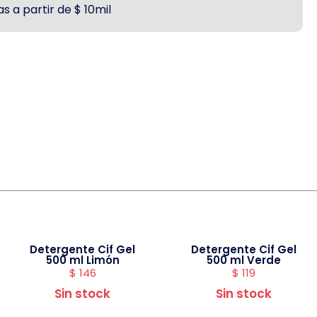
s a partir de $ 10mil
Detergente Cif Gel
Detergente Cif Gel
500 ml Limón
500 ml Verde
$
146
$
119
Sin stock
Sin stock