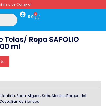
s minimo de Compra!
0
$
0
e Telas/ Ropa SAPOLIO
300 ml
ito
antida, Soca, Migues, Solis, Montes,Parque del
a Costa,Barros Blancos