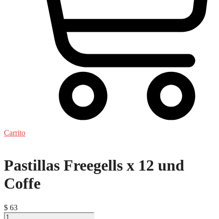
Carrito
Pastillas Freegells x 12 und
Coffe
$
63
Pastillas