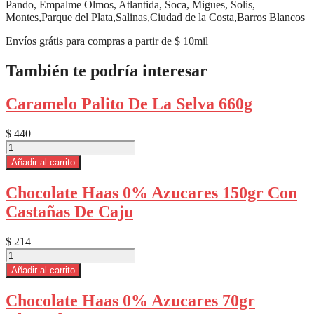
Pando, Empalme Olmos, Atlantida, Soca, Migues, Solis,
Montes,Parque del Plata,Salinas,Ciudad de la Costa,Barros Blancos
Envíos grátis para compras a partir de $ 10mil
También te podría interesar
Caramelo Palito De La Selva 660g
$
440
Caramelo
Palito
Añadir al carrito
De
La
Chocolate Haas 0% Azucares 150gr Con
Selva
Castañas De Caju
660g
cantidad
$
214
Chocolate
Haas
Añadir al carrito
0%
Azucares
Chocolate Haas 0% Azucares 70gr
150gr