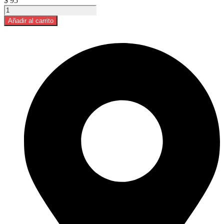
$
95
Chupetin
Berbulito
Añadir al carrito
600gr
cantidad