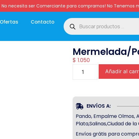
:00 hs. No necesita ser Comerciante para comprarnos! No Tenemo
Ofertas
Contacto
Mermelada/Pa
$
1.050
Añadir al carr
ENVÍOS A:
Pando, Empalme Olmos, Atl
Plata,Salinas,Ciudad de l
Envíos grátis para compra