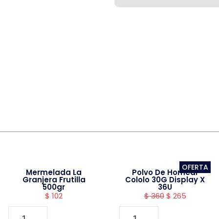
OFERTA
Mermelada La
Polvo De Hornear
Granjera Frutilla
Cololo 30G Display X
500gr
36U
$
102
$
360
$
265