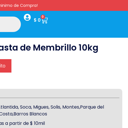
s minimo de Compra!
0
$
0
sta de Membrillo 10kg
ito
antida, Soca, Migues, Solis, Montes,Parque del
a Costa,Barros Blancos
s a partir de $ 10mil