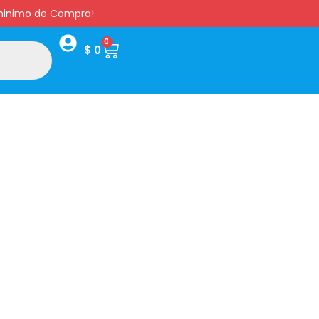
s minimo de Compra!
0
$
0