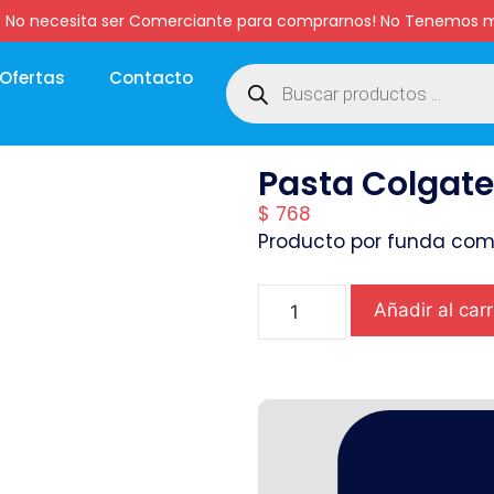
:00 hs. No necesita ser Comerciante para comprarnos! No Tenemo
Ofertas
Contacto
Pasta Colgate 
$
768
Producto por funda com
Añadir al carr