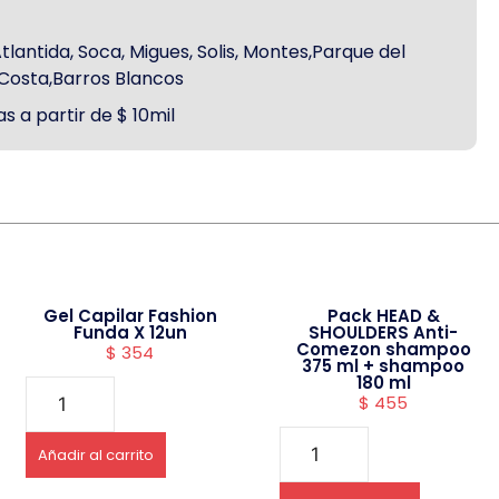
antida, Soca, Migues, Solis, Montes,Parque del
a Costa,Barros Blancos
s a partir de $ 10mil
Gel Capilar Fashion
Pack HEAD &
Funda X 12un
SHOULDERS Anti-
Comezon shampoo
$
354
375 ml + shampoo
180 ml
$
455
Añadir al carrito