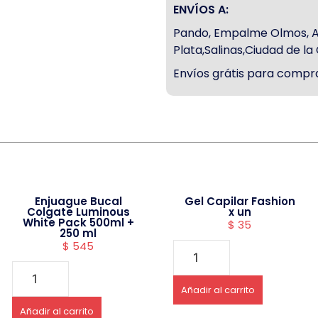
ENVÍOS A:
Pando, Empalme Olmos, Atl
Plata,Salinas,Ciudad de l
Envíos grátis para compra
Enjuague Bucal
Gel Capilar Fashion
Colgate Luminous
x un
White Pack 500ml +
$
35
250 ml
$
545
Añadir al carrito
Añadir al carrito