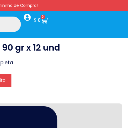
s minimo de Compra!
0
$
0
90 gr x 12 und
pleta
ito