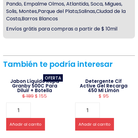
Pando, Empalme Olmos, Atlantida, Soca, Migues,
Solis, Montes,Parque del Plata,Salinas,Ciudad de la
Costa,Barros Blancos
Envíos grátis para compras a partir de $ 10mil
También te podría interesar
OFERTA
Jabon Líquido Ropa
Detergente Cif
Granby 500C Para
Active Gel Recarga
Diluir + Botella
450 Ml Limón
$
189
$
155
$
95
Añadir al carrito
Añadir al carrito