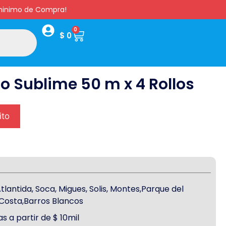
s minimo de Compra!
0
$
0
co Sublime 50 m x 4 Rollos
ito
antida, Soca, Migues, Solis, Montes,Parque del
a Costa,Barros Blancos
s a partir de $ 10mil