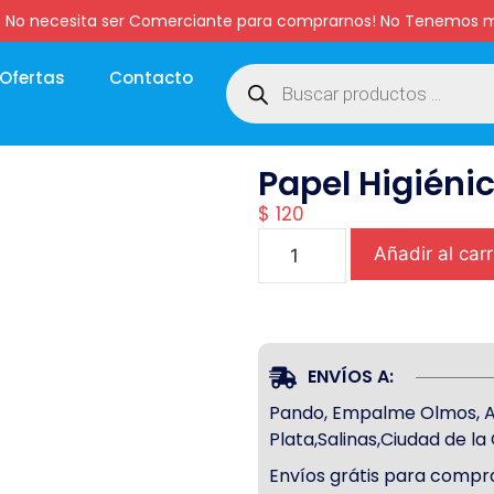
:00 hs. No necesita ser Comerciante para comprarnos! No Tenemo
Ofertas
Contacto
Papel Higiéni
$
120
Añadir al carr
ENVÍOS A:
Pando, Empalme Olmos, Atl
Plata,Salinas,Ciudad de l
Envíos grátis para compra