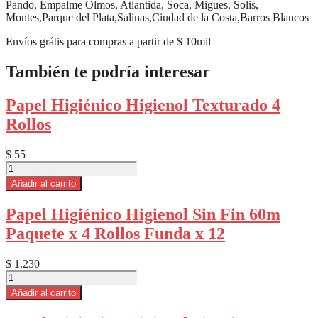
Pando, Empalme Olmos, Atlantida, Soca, Migues, Solis,
Montes,Parque del Plata,Salinas,Ciudad de la Costa,Barros Blancos
Envíos grátis para compras a partir de $ 10mil
También te podría interesar
Papel Higiénico Higienol Texturado 4
Rollos
$
55
Papel
Higiénico
Añadir al carrito
Higienol
Texturado
Papel Higiénico Higienol Sin Fin 60m
4
Paquete x 4 Rollos Funda x 12
Rollos
cantidad
$
1.230
Papel
Higiénico
Añadir al carrito
Higienol
Sin