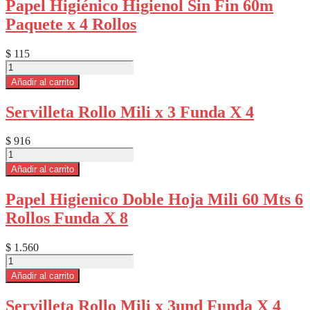
Papel Higiénico Higienol Sin Fin 60m
Fin
Paquete x 4 Rollos
60m
Paquete
x
$
115
4
Papel
Rollos
Higiénico
Añadir al carrito
Funda
Higienol
x
Sin
12
Servilleta Rollo Mili x 3 Funda X 4
Fin
cantidad
60m
Paquete
$
916
x
Servilleta
4
Rollo
Añadir al carrito
Rollos
Mili
cantidad
x
Papel Higienico Doble Hoja Mili 60 Mts 6
3
Rollos Funda X 8
Funda
X
4
$
1.560
cantidad
Papel
Higienico
Añadir al carrito
Doble
Hoja
Servilleta Rollo Mili x 3und Funda X 4
Mili