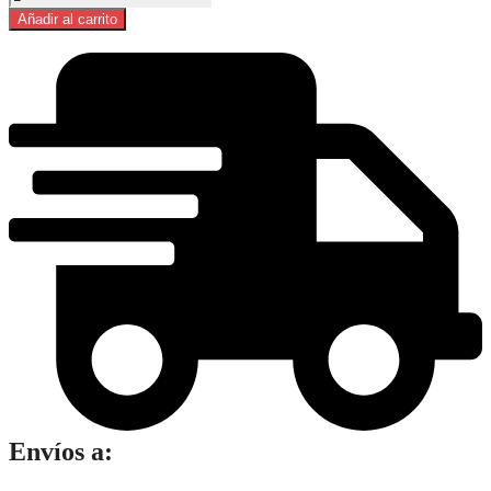
Higiénico
Añadir al carrito
Clara
Doble
Hoja
12
Rollos
cantidad
Envíos a: