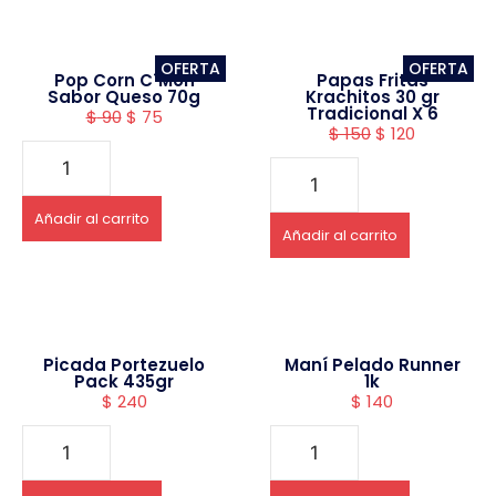
OFERTA
OFERTA
Pop Corn C´Mon
Papas Fritas
Sabor Queso 70g
Krachitos 30 gr
Tradicional X 6
$
90
$
75
$
150
$
120
Añadir al carrito
Añadir al carrito
Picada Portezuelo
Maní Pelado Runner
Pack 435gr
1k
$
240
$
140