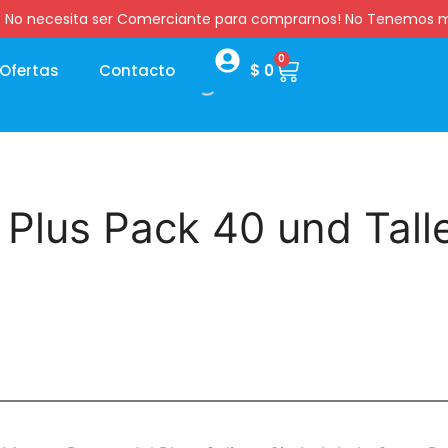
:00 hs. No necesita ser Comerciante para comprarnos! No Tenemo
0
Ofertas
Contacto
$
0
 Plus Pack 40 und Tall