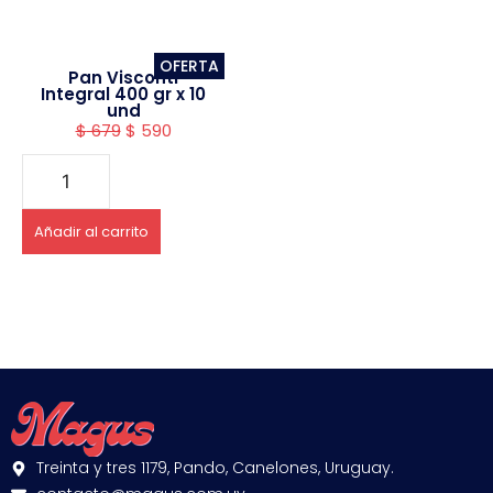
OFERTA
Pan Visconti
Integral 400 gr x 10
und
$
679
$
590
Añadir al carrito
Treinta y tres 1179, Pando, Canelones, Uruguay.