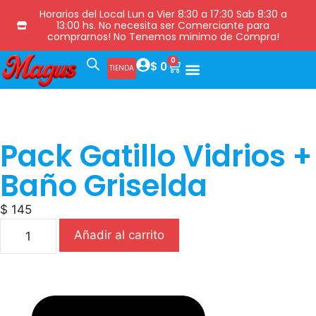
Horarios del Local Lun a Vier 8:30 a 17:30 Sab 8:30 a
13:00 hs. No necesita ser Comerciante para
comprarnos! No Tenemos minimo de Compra!
0
$
0
TIENDA
Pack Gatillo Vidrios +
Baño Griselda
$
145
Añadir al carrito