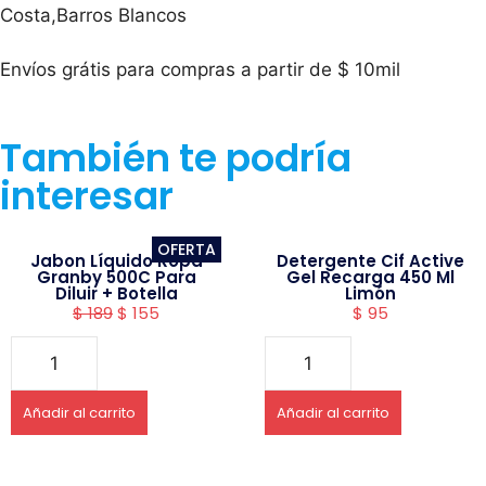
Costa,Barros Blancos
Envíos grátis para compras a partir de $ 10mil
También te podría
interesar
OFERTA
Jabon Líquido Ropa
Detergente Cif Active
Granby 500C Para
Gel Recarga 450 Ml
Diluir + Botella
Limón
$
189
$
155
$
95
Añadir al carrito
Añadir al carrito