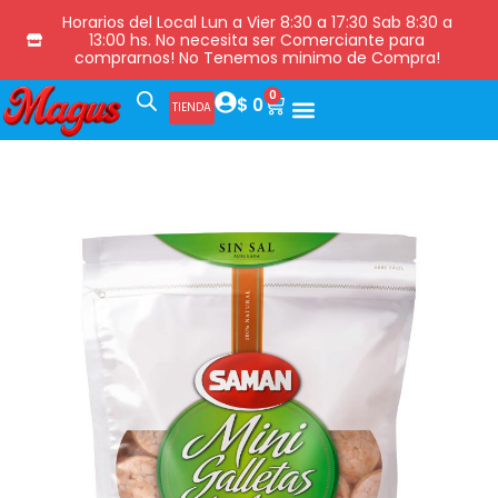
Horarios del Local Lun a Vier 8:30 a 17:30 Sab 8:30 a
13:00 hs. No necesita ser Comerciante para
comprarnos! No Tenemos minimo de Compra!
0
$
0
TIENDA