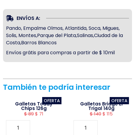
ENVÍOS A:
Pando, Empalme Olmos, Atlantida, Soca, Migues,
Solis, Montes,Parque del Plata,Salinas,Ciudad de la
Costa,Barros Blancos
Envíos grátis para compras a partir de $ 10mil
También te podría interesar
OFERTA
OFERTA
Galletas Toddy
Galletas Bridge El
Chips 126g
Trigal 140g
$
89
$
71
$
140
$
115