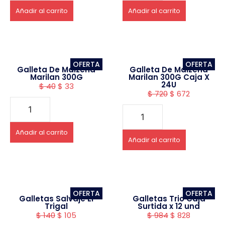
Añadir al carrito
Añadir al carrito
OFERTA
OFERTA
Galleta De Maizena
Galleta De Maizena
Marilan 300G
Marilan 300G Caja X
24U
$
40
$
33
$
720
$
672
Añadir al carrito
Añadir al carrito
OFERTA
OFERTA
Galletas Salvaje El
Galletas Trio Caja
Trigal
Surtida x 12 und
$
140
$
105
$
984
$
828