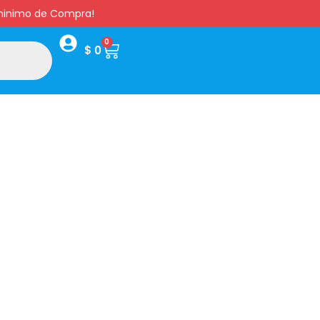
s minimo de Compra!
0
$
0