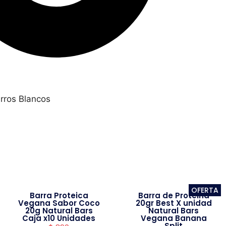
rros Blancos
OFERTA
Barra Proteica
Barra de Proteina
Vegana Sabor Coco
20gr Best X unidad
20g Natural Bars
Natural Bars
Caja x10 Unidades
Vegana Banana
Split