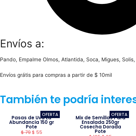
Envíos a:
Pando, Empalme Olmos, Atlantida, Soca, Migues, Solis,
Envíos grátis para compras a partir de $ 10mil
También te podría intere
OFERTA
OFERTA
Pasas de Uva La
Mix de Semillas Para
Abundancia 150 gr
Ensalada 250gr
Pote
Cosecha Dorada
Pote
$
79
$
55