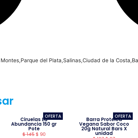
 Montes,Parque del Plata,Salinas,Ciudad de la Costa,Ba
sar
OFERTA
OFERTA
Ciruelas La
Barra Proteica
Abundancia 150 gr
Vegana Sabor Coco
Pote
20g Natural Bars X
unidad
$
145
$
90