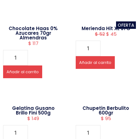
OFERTA
Chocolate Haas 0%
Merienda Hit XL 37G
Azucares 70gr
$
52
$
45
Almendras
$
117
Añadir al carrito
Añadir al carrito
Gelatina Gusano
Chupetin Berbulito
Brillo Fini 500g
600gr
$
149
$
95