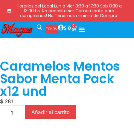
Horarios del Local Lun a Vier 8:30 a 17:30 Sab 8:30 a
13:00 hs. No necesita ser Comerciante para
comprarnos! No Tenemos minimo de Compra!
0
$
0
TIENDA
Caramelos Mentos
Sabor Menta Pack
x12 und
$
281
Añadir al carrito