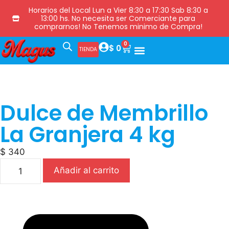
Horarios del Local Lun a Vier 8:30 a 17:30 Sab 8:30 a
13:00 hs. No necesita ser Comerciante para
comprarnos! No Tenemos minimo de Compra!
0
$
0
TIENDA
Dulce de Membrillo
La Granjera 4 kg
$
340
Añadir al carrito