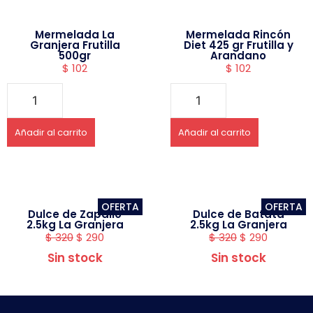
Mermelada La
Mermelada Rincón
Granjera Frutilla
Diet 425 gr Frutilla y
500gr
Arandano
$
102
$
102
Añadir al carrito
Añadir al carrito
OFERTA
OFERTA
Dulce de Zapallo
Dulce de Batata
2.5kg La Granjera
2.5kg La Granjera
$
320
$
290
$
320
$
290
Sin stock
Sin stock