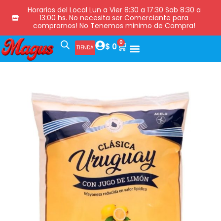
Horarios del Local Lun a Vier 8:30 a 17:30 Sab 8:30 a
13:00 hs. No necesita ser Comerciante para
comprarnos! No Tenemos minimo de Compra!
0
$
0
TIENDA