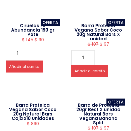
OFERTA
OFERTA
Ciruelas La
Barra Proteica
Abundancia 150 gr
Vegana Sabor Coco
Pote
20g Natural Bars X
unidad
$
145
$
90
$
107
$
97
Añadir al carrito
Añadir al carrito
OFERTA
Barra Proteica
Barra de Proteina
Vegana Sabor Coco
20gr Best X unidad
20g Natural Bars
Natural Bars
Caja x10 Unidades
Vegana Banana
Split
$
890
$
107
$
97