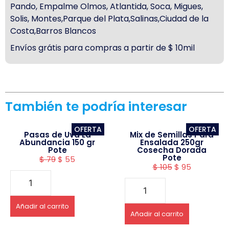
Pando, Empalme Olmos, Atlantida, Soca, Migues,
Solis, Montes,Parque del Plata,Salinas,Ciudad de la
Costa,Barros Blancos
Envíos grátis para compras a partir de $ 10mil
También te podría interesar
OFERTA
OFERTA
Pasas de Uva La
Mix de Semillas Para
Abundancia 150 gr
Ensalada 250gr
Pote
Cosecha Dorada
Pote
$
79
$
55
$
105
$
95
Añadir al carrito
Añadir al carrito