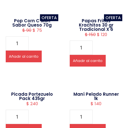
OFERTA
OFERTA
Pop Corn C´Mon
Papas Fritas
Sabor Queso 70g
Krachitos 30 gr
Tradicional X 6
$
90
$
75
$
150
$
120
Añadir al carrito
Añadir al carrito
Picada Portezuelo
Maní Pelado Runner
Pack 435gr
1k
$
240
$
140